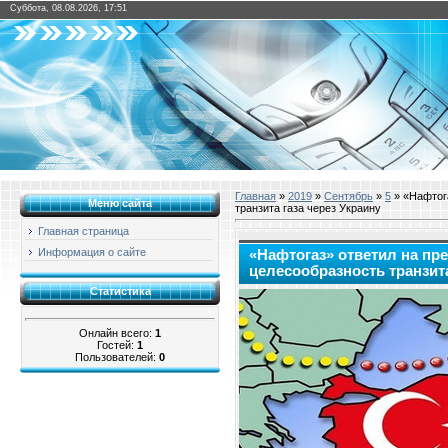
Суббота, 08.08.2026, 17:51
Главная
»
2019
»
Сентябрь
»
5
» «Нафтога
Меню сайта
транзита газа через Украину
Главная страница
Информация о сайте
«Нафтогаз» ответил на пр
целесообразность транзита
Статистика
Онлайн всего:
1
Гостей:
1
Пользователей:
0