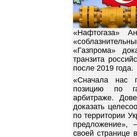
«Нафтогаза» А
«соблазнител
«Газпрома» дока
транзита российс
после 2019 года.
«Сначала нас 
позицию по г
арбитраже. Дове
доказать целесоо
по территории У
предложение», 
своей странице 