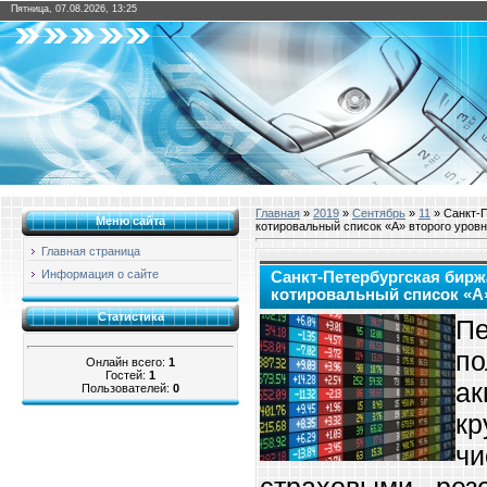
Пятница, 07.08.2026, 13:25
Главная
»
2019
»
Сентябрь
»
11
» Санкт-П
Меню сайта
котировальный список «А» второго уров
Главная страница
Информация о сайте
Санкт-Петербургская бирж
котировальный список «А»
Статистика
П
по
Онлайн всего:
1
Гостей:
1
а
Пользователей:
0
кр
ч
страховыми рез