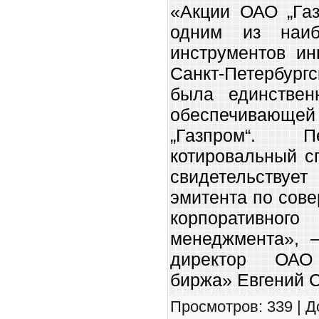
«Акции ОАО „Газ
одним из наиб
инструментов ин
Санкт-Петербург
была единствен
обеспечивающе
„Газпром“.
котировальный сп
свидетельствует
эмитента по сов
корпоративног
менеджмента», 
директор ОАО 
биржа» Евгений 
Просмотров
:
339
|
Д