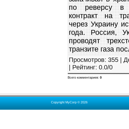
по реверсу в 
контракт на тра
через Украину ис
года. Россия, У
проводят трехс
транзите газа пос
Просмотров
:
355
|
Д
|
Рейтинг
:
0.0
/
0
Всего комментариев
:
0
Copyright MyCorp © 2026