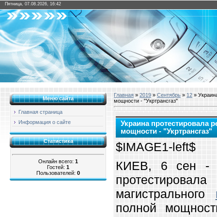
Пятница, 07.08.2026, 16:42
Главная
»
2019
»
Сентябрь
»
12
» Украина
Меню сайта
мощности - "Укртрансгаз"
Главная страница
Информация о сайте
Украина протестировала р
мощности - "Укртрансгаз"
Статистика
$IMAGE1-left$
Онлайн всего:
1
КИЕВ, 6 сен - 
Гостей:
1
Пользователей:
0
протестирова
магистрального
полной мощност