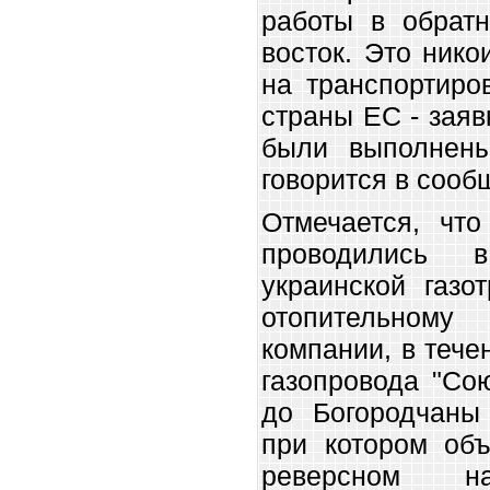
работы в обратн
восток. Это ник
на транспортиров
страны ЕС - заяв
были выполнены
говорится в сооб
Отмечается, что
проводились 
украинской газо
отопительном
компании, в тече
газопровода "Со
до Богородчаны
при котором объ
реверсном на