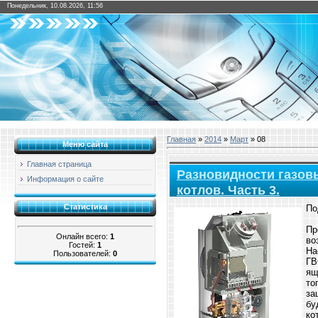
Понедельник, 10.08.2026, 11:56
Главная
»
2014
»
Март
»
08
Меню сайта
Главная страница
Разновидности газов
Информация о сайте
котлов. Часть 3.
Статистика
По
Пр
Онлайн всего:
1
во
Гостей:
1
На
Пользователей:
0
ГВ
ящ
то
за
бу
ко