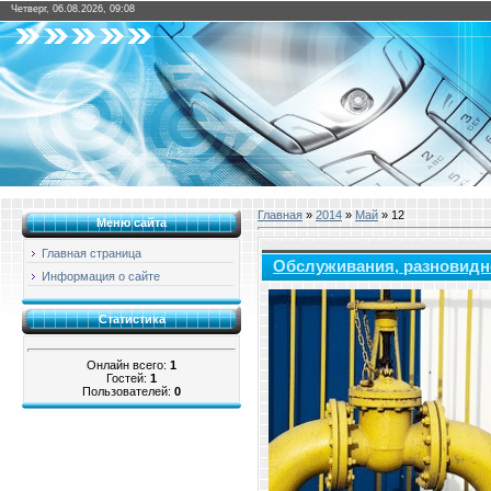
Четверг, 06.08.2026, 09:08
Главная
»
2014
»
Май
»
12
Меню сайта
Главная страница
Обслуживания, разновидно
Информация о сайте
Статистика
Онлайн всего:
1
Гостей:
1
Пользователей:
0