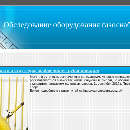
Обследование оборудования газосна
сти и структура, особенности трубопроводов
Могут ли суточные, выплаченные сотрудникам, которые направле
рассматриваться в качестве компенсационных выплат, не облага
становится предметом налоговых споров, 11 сентября 2012 г. Пре
споре.
Более подробнее о статье читай на http://yapronetveru.ucoz.pl/