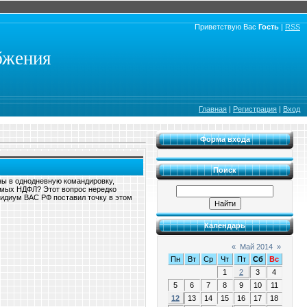
Приветствую Вас
Гость
|
RSS
бжения
Главная
|
Регистрация
|
Вход
Форма входа
Поиск
ны в однодневную командировку,
емых НДФЛ? Этот вопрос нередко
зидиум ВАС РФ поставил точку в этом
Календарь
«
Май 2014
»
Пн
Вт
Ср
Чт
Пт
Сб
Вс
1
2
3
4
5
6
7
8
9
10
11
12
13
14
15
16
17
18