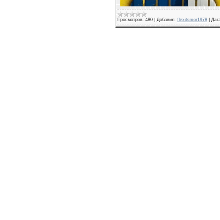
Просмотров:
480
|
Добавил:
flexitsmor1978
|
Дат