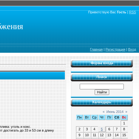
Приветствую Вас
Гость
|
RSS
бжения
Главная
|
Регистрация
|
Вход
Форма входа
Поиск
Календарь
«
Июнь 2014
»
Пн
Вт
Ср
Чт
Пт
Сб
Вс
1
ива: уголь и кокс.
2
3
4
5
6
7
8
 достигать до 33 и 53 см в длину
9
10
11
12
13
14
15