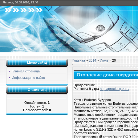
Четверг, 06.08.2026, 23:40
Главная
»
2014
»
Июнь
»
20
Меню сайта
Главная страница
Отопление дома твердото
Информация о сайте
Продолжение
Растопка 9 утра
http://proekt-gaz.ru/
Статистика
Котлы Buderus Будерос
Онлайн всего:
1
Твердотопливные котлы Buderus Logano
Гостей:
1
Напольные стальные отопительные котл
Пользователей:
0
Мощность котлов: 12, 16, 20, 24, 27, 32, 4
Мощностные особенности твердотопливн
7 типоразмеров в диапазоне мощности 1
Продолжительный процесс горения обес
Широкий диапазон применения благодаря
Котлы Logano S111-2 32D и 45D разрабо
соответственно
Твердотопливный котел Dakon DOR 12