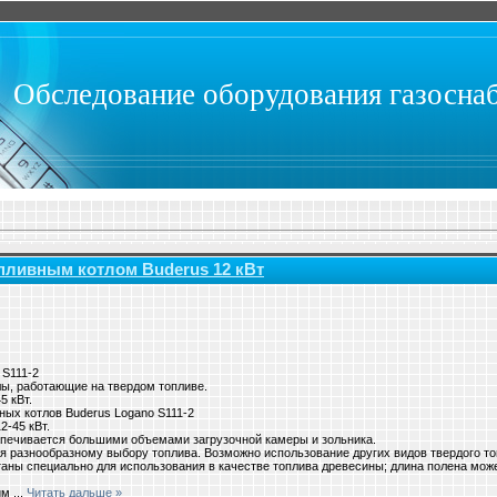
Обследование оборудования газосна
пливным котлом Buderus 12 кВт
 S111-2
ы, работающие на твердом топливе.
5 кВт.
ых котлов Buderus Logano S111-2
2-45 кВт.
печивается большими объемами загрузочной камеры и зольника.
 разнообразному выбору топлива. Возможно использование других видов твердого топл
таны специально для использования в качестве топлива древесины; длина полена может
 им
...
Читать дальше »