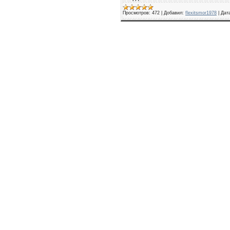
Просмотров:
472
|
Добавил:
flexitsmor1978
|
Дат