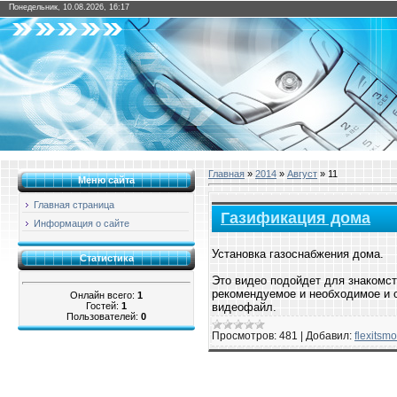
Понедельник, 10.08.2026, 16:17
Главная
»
2014
»
Август
»
11
Меню сайта
Главная страница
Газификация дома
Информация о сайте
Установка газоснабжения дома.
Статистика
Это видео подойдет для знакомст
рекомендуемое и необходимое и о
Онлайн всего:
1
Гостей:
1
видеофайл.
Пользователей:
0
Просмотров:
481
|
Добавил:
flexitsm