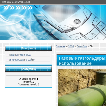
Пятница, 07.08.2026, 14:24
Главная
»
2014
»
Октябрь
»
08
Меню сайта
Главная страница
Газовые газгольдеры:
Информация о сайте
использование
Статистика
Онлайн всего:
1
Гостей:
1
Пользователей:
0